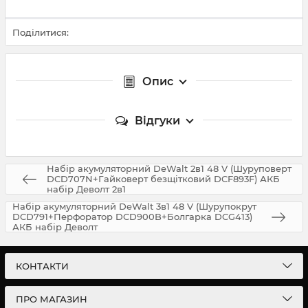
Поділитися:
Опис
Відгуки
Набір акумуляторний DeWalt 2в1 48 V (Шуруповерт
DCD707N+Гайковерт безщітковий DCF893F) АКБ
набір Деволт 2в1
Набір акумуляторний DeWalt 3в1 48 V (Шурупокрут
DCD791+Перфоратор DCD900B+Болгарка DCG413)
АКБ набір Деволт
КОНТАКТИ
ПРО МАГАЗИН