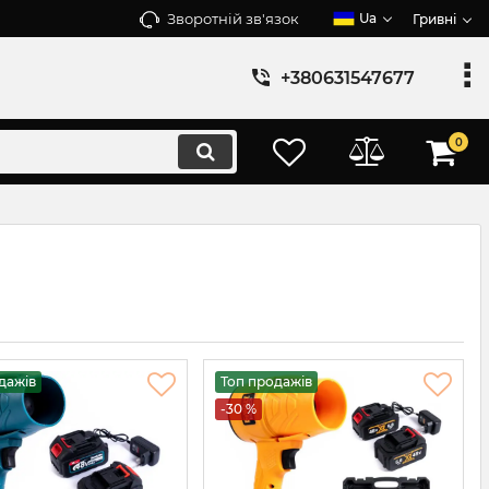
Зворотній зв'язок
Ua
Гривні
+380631547677
0
дажів
Топ продажів
-30 %