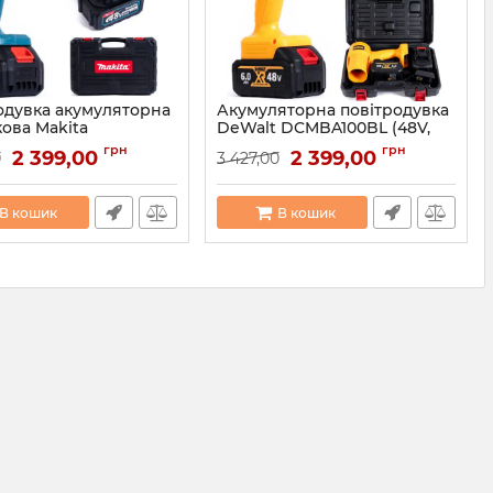
одувка акумуляторна
Акумуляторна повітродувка
ова Makita
DeWalt DCMBA100BL (48V,
XT (48V, 6AH)
6AH) Безщіткова
грн
грн
2 399,00
2 399,00
0
3 427,00
одувка для листя
повітродувка для листя
девольт
12376
Артикул:
12375
В кошик
В кошик