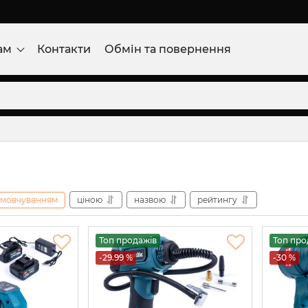
ам
Контакти
Обмін та повернення
амовчуванням
ціною
назвою
рейтингу
Топ продажів
Топ про
-29.99 %
-30 %