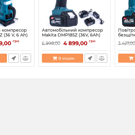
й компресор
Автомобільний компресор
Повітр
 (36 V, 6 Ah)
Makita DMP185Z (36V, 6Ah)
безщітк
Безщітковий
DUB100L
грн
грн
9,00
4 899,00
6 998,00
3 427,0
й компресор
акумуляторний компресор
Повітр
 12V
Макіта для авто 12V
Макіта
Артикул:
123107
Артикул:
В кошик