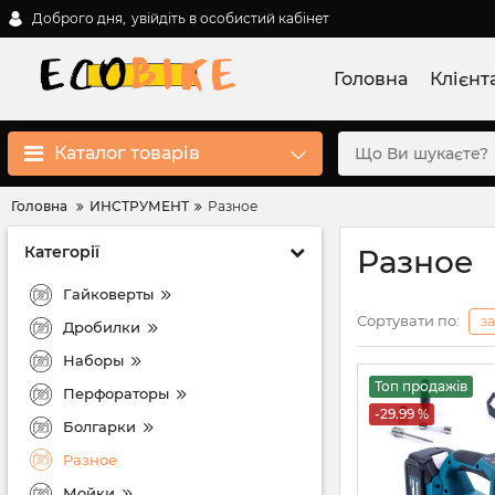
Доброго дня,
увійдіть в особистий кабінет
Головна
Клієнт
Каталог товарів
Головна
ИНСТРУМЕНТ
Разное
Категорії
Разное
Гайковерты
Сортувати по:
з
Дробилки
Наборы
Топ продажів
Перфораторы
-29.99 %
Болгарки
Разное
Мойки