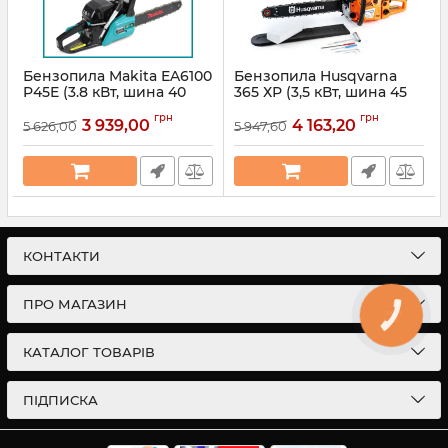
Бензопила Makita EA6100
Бензопила Husqvarna
P45E (3.8 кВт, шина 40
365 ХР (3,5 кВт, шина 45
см). Цепная пила Макита
см) Ланцюгова
грн
грн
EA6100 P45E TC
бензинова пила
3 939,00
4 163,20
5 626,00
5 947,60
Хускварна для рубки
Артикул:
1000411
деревини
Артикул:
123177
КОНТАКТИ
ПРО МАГАЗИН
КНОПКА
СВЯЗИ
КАТАЛОГ ТОВАРІВ
ПІДПИСКА