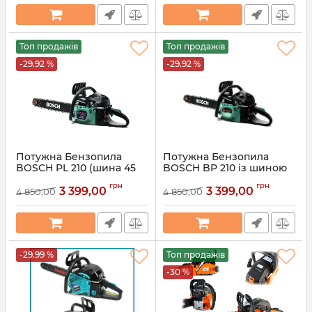
Артикул:
151552
Артикул:
156166
Топ продажів
Топ продажів
-29.92 %
-29.92 %
Потужна Бензопила
Потужна Бензопила
BOSCH PL 210 (шина 45
BOSCH BP 210 із шиною
см 6,5 кВт 58 см3)
45 см (6,5 кВт 58 см3)
грн
грн
Бензинова ланцюгова
Бензинова ланцюгова
3 399,00
3 399,00
4 850,00
4 850,00
пила Бош для саду
пила Бош для саду
Артикул:
156552
Артикул:
523655
-29.99 %
Топ продажів
-30 %