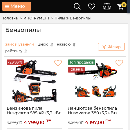
0
Меню
Головна
ИНСТРУМЕНТ
Пилы
Бензопилы
Бензопилы
замовчуванням
ціною
назвою
Фільтр
рейтингу
-29.99 %
Топ продажів
-29.99 %
Бензинова пила
Ланцюгова бензопила
Husqvarna 585 XP (5,3 кВт,
Husqvarna 380 (5,3 кВт)
шина 45 см) Ланцюгова
Бензинова пила
грн
грн
бензопила Хускварна
Хускварна з шиною 45см
4 799,00
4 197,00
6 855,00
5 995,00
для дров з бічним
для заготівлі дров із