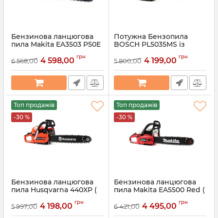
Бензинова ланцюгова
Потужна Бензопила
пила Makita EA3503 P50E
BOSCH PL5035MS із
(4,9 кВт із шиною 45 см)
шиною 45 см ( 6,3 кВт 52
грн
грн
Потужна бензопила
см3) Бензинова
4 598,00
4 199,00
6 568,00
5 800,00
Макіта для дров
ланцюгова пила Бош для
саду дров
Артикул:
1239
Артикул:
51055
Топ продажів
Топ продажів
-30 %
-30 %
Бензинова ланцюгова
Бензинова ланцюгова
пила Husqvarna 440XP (
пила Makita EA5500 Red (
5,3 кВт із шиною 45 см)
5,5 кВт із шиною 45 см)
грн
грн
Потужна бензопила
Потужна бензопила
4 198,00
4 495,00
5 997,00
6 421,00
Хускварна для дров
Макіта для дров